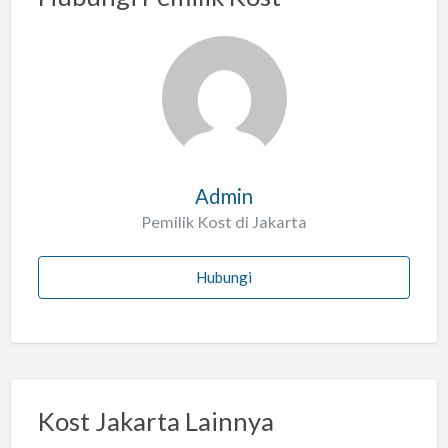
s
a
l
a
h
Admin
Pemilik Kost di Jakarta
Hubungi
Kost Jakarta Lainnya