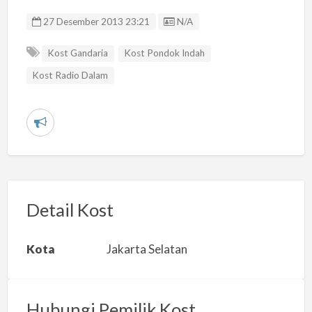
Listing ID
27 Desember 2013 23:21
N/A
Kost Gandaria
Kost Pondok Indah
Kost Radio Dalam
L
a
p
o
r
Detail Kost
k
a
Kota
Jakarta Selatan
n
m
a
Hubungi Pemilik Kost