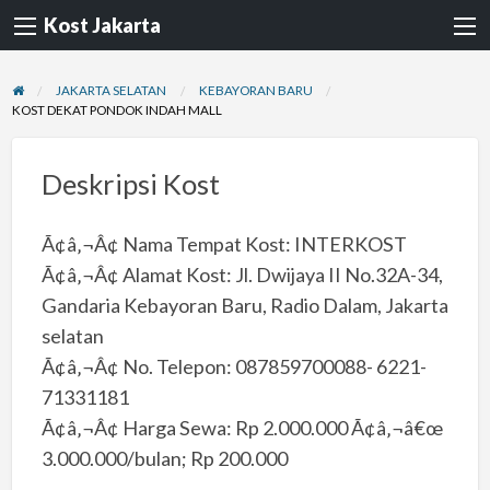
Kost Jakarta
JAKARTA SELATAN
KEBAYORAN BARU
KOST DEKAT PONDOK INDAH MALL
Deskripsi Kost
Ã¢â‚¬Â¢ Nama Tempat Kost: INTERKOST
Ã¢â‚¬Â¢ Alamat Kost: Jl. Dwijaya II No.32A-34,
Gandaria Kebayoran Baru, Radio Dalam, Jakarta
selatan
Ã¢â‚¬Â¢ No. Telepon: 087859700088- 6221-
71331181
Ã¢â‚¬Â¢ Harga Sewa: Rp 2.000.000 Ã¢â‚¬â€œ
3.000.000/bulan; Rp 200.000