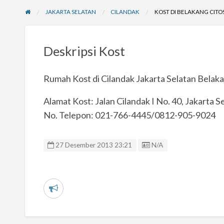
JAKARTA SELATAN
CILANDAK
KOST DI BELAKANG CITO
Deskripsi Kost
Rumah Kost di Cilandak Jakarta Selatan Bela
Alamat Kost: Jalan Cilandak I No. 40, Jakarta S
No. Telepon: 021-766-4445/0812-905-9024
Listing ID
27 Desember 2013 23:21
N/A
L
a
p