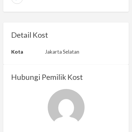
L
a
p
o
r
Detail Kost
k
a
Kota
Jakarta Selatan
n
m
a
Hubungi Pemilik Kost
s
a
l
a
h