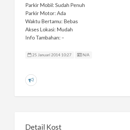
Parkir Mobil: Sudah Penuh
Parkir Motor: Ada
Waktu Bertamu: Bebas
Akses Lokasi: Mudah
Info Tambahan: –
Listing ID
25 Januari 2014 10:27
N/A
L
a
p
o
r
k
Detail Kost