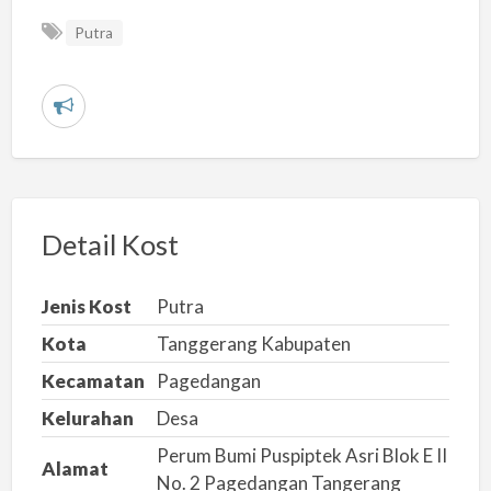
Putra
L
a
p
o
r
Detail Kost
k
a
Jenis Kost
Putra
n
Kota
Tanggerang Kabupaten
m
Kecamatan
Pagedangan
a
s
Kelurahan
Desa
a
Perum Bumi Puspiptek Asri Blok E II
Alamat
l
No. 2 Pagedangan Tangerang