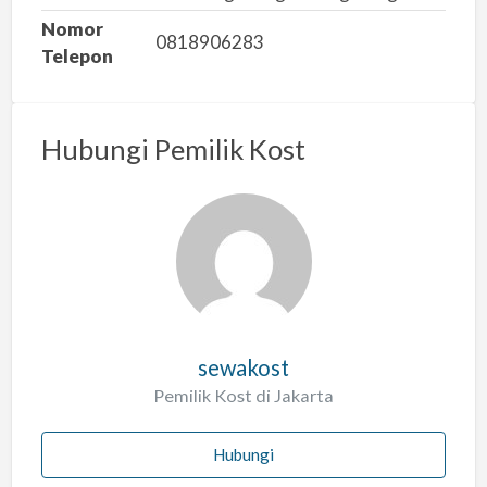
a
Nomor
h
0818906283
Telepon
Hubungi Pemilik Kost
sewakost
Pemilik Kost di Jakarta
Hubungi