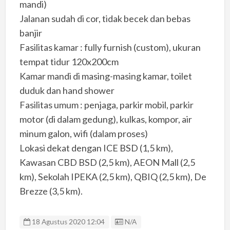
mandi)
Jalanan sudah di cor, tidak becek dan bebas
banjir
Fasilitas kamar : fully furnish (custom), ukuran
tempat tidur 120x200cm
Kamar mandi di masing-masing kamar, toilet
duduk dan hand shower
Fasilitas umum : penjaga, parkir mobil, parkir
motor (di dalam gedung), kulkas, kompor, air
minum galon, wifi (dalam proses)
Lokasi dekat dengan ICE BSD (1,5 km),
Kawasan CBD BSD (2,5 km), AEON Mall (2,5
km), Sekolah IPEKA (2,5 km), QBIQ (2,5 km), De
Brezze (3,5 km).
Listing ID
18 Agustus 2020 12:04
N/A