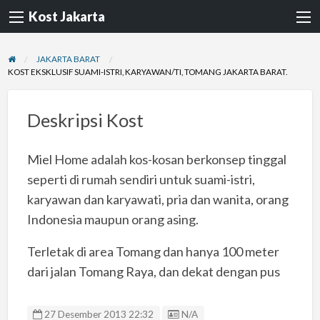
Kost Jakarta
JAKARTA BARAT
KOST EKSKLUSIF SUAMI-ISTRI, KARYAWAN/TI, TOMANG JAKARTA BARAT.
Deskripsi Kost
Miel Home adalah kos-kosan berkonsep tinggal
seperti di rumah sendiri untuk suami-istri,
karyawan dan karyawati, pria dan wanita, orang
Indonesia maupun orang asing.
Terletak di area Tomang dan hanya 100 meter
dari jalan Tomang Raya, dan dekat dengan pus
Listing ID
27 Desember 2013 22:32
N/A