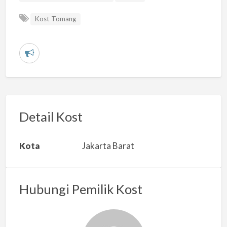
Kost Tomang
L
a
p
o
r
Detail Kost
k
a
Kota
Jakarta Barat
n
m
a
Hubungi Pemilik Kost
s
a
l