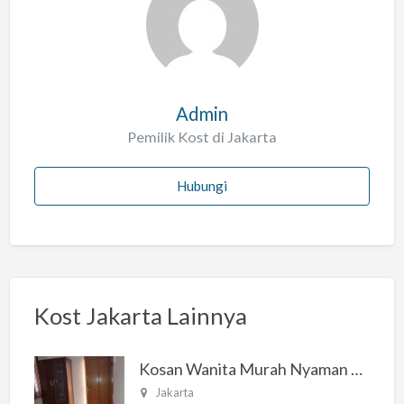
a
h
Admin
Pemilik Kost di Jakarta
Hubungi
Kost Jakarta Lainnya
Kosan Wanita Murah Nyaman di Jakarta Selatan
Jakarta