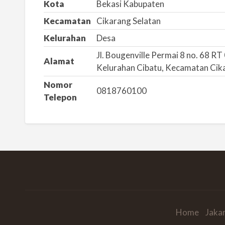
Kota
Bekasi Kabupaten
a
s
Kecamatan
Cikarang Selatan
a
Kelurahan
Desa
l
Jl. Bougenville Permai 8 no. 68 
a
Alamat
Kelurahan Cibatu, Kecamatan Cik
h
Nomor
0818760100
Telepon
Home
Jaka