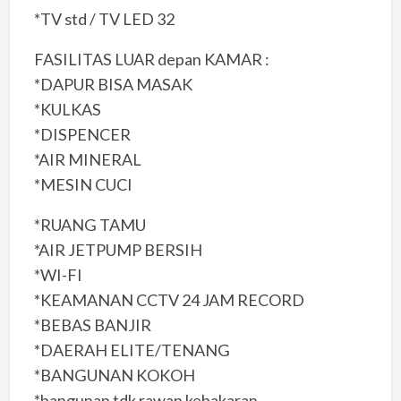
*TV std / TV LED 32
FASILITAS LUAR depan KAMAR :
*DAPUR BISA MASAK
*KULKAS
*DISPENCER
*AIR MINERAL
*MESIN CUCI
*RUANG TAMU
*AIR JETPUMP BERSIH
*WI-FI
*KEAMANAN CCTV 24 JAM RECORD
*BEBAS BANJIR
*DAERAH ELITE/TENANG
*BANGUNAN KOKOH
*bangunan tdk rawan kebakaran.