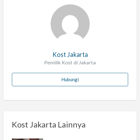
a
l
a
h
Kost Jakarta
Pemilik Kost di Jakarta
Hubungi
Kost Jakarta Lainnya