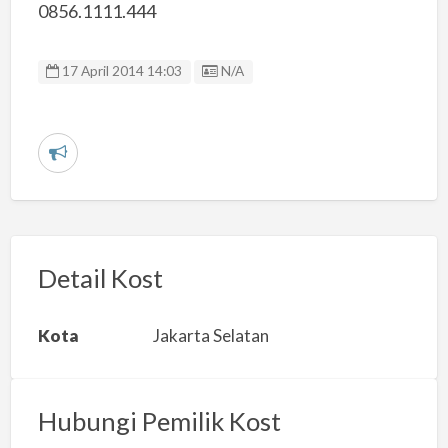
0856.1111.444
Listing ID
17 April 2014 14:03
N/A
L
a
p
o
r
Detail Kost
k
a
Kota
Jakarta Selatan
n
m
a
Hubungi Pemilik Kost
s