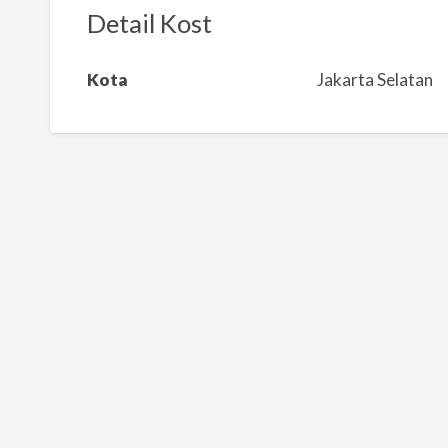
k
Detail Kost
a
n
Kota
Jakarta Selatan
m
a
s
a
l
a
h