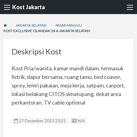
Kost Jakarta
JAKARTA SELATAN
PASAR MINGGU
KOST EXCLUSIVE CILANDAK 24 A JAKARTA SELATAN
Deskripsi Kost
Kost Pria/wanita, kamar mandi dalam, termasuk
listrik, dapur bersama, ruang tamu, bed coaver,
sprey, lemri pakaian, meja kerja, satpam, carport,
lokasi belakang CITOS simatupang, dekat area
perkantoran. TV cable optional
Listing ID
27 Desember 2013 23:21
N/A