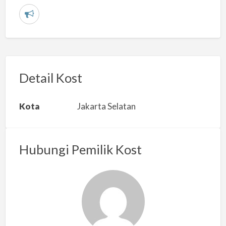
L
a
p
o
r
Detail Kost
k
a
Kota
Jakarta Selatan
n
m
a
Hubungi Pemilik Kost
s
a
l
a
h