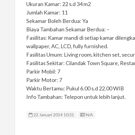
Ukuran Kamar: 22 s.d 34 m2
Jumlah Kamar: 11
Sekamar Boleh Berdua: Ya
Biaya Tambahan Sekamar Berdua: –
Fasilitas: Kamar mandi di setiap kamar dileng
wallpaper, AC, LCD, fully furnished.
Fasilitas Umum: Living room, kitchen set, securi
Fasilitas Sekitar: Cilandak Town Square, Resta
Parkir Mobil: 7
Parkir Motor: 7
Waktu Bertamu: Pukul 6.00 s.d 22.00 WIB
Info Tambahan: Telepon untuk lebih lanjut.
Listing ID
22 Januari 2014 10:31
N/A