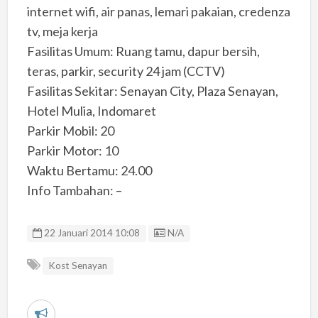
internet wifi, air panas, lemari pakaian, credenza
tv, meja kerja
Fasilitas Umum: Ruang tamu, dapur bersih,
teras, parkir, security 24 jam (CCTV)
Fasilitas Sekitar: Senayan City, Plaza Senayan,
Hotel Mulia, Indomaret
Parkir Mobil: 20
Parkir Motor: 10
Waktu Bertamu: 24.00
Info Tambahan: –
Listing ID
22 Januari 2014 10:08
N/A
Kost Senayan