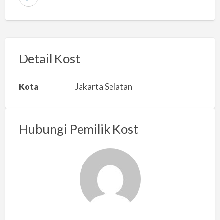
L
a
p
o
r
Detail Kost
k
a
Kota
Jakarta Selatan
n
m
a
Hubungi Pemilik Kost
s
a
l
a
h