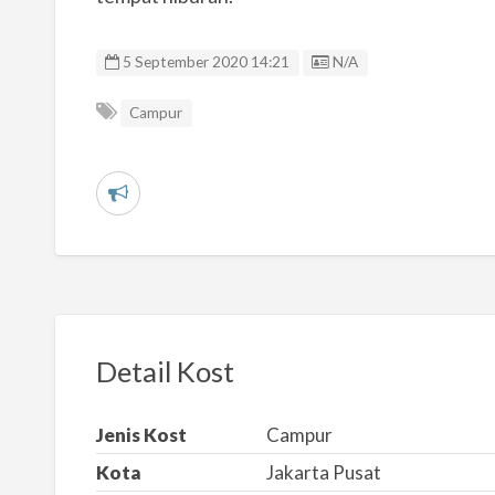
Listing ID
5 September 2020 14:21
N/A
Campur
L
a
p
o
r
k
Detail Kost
a
n
Jenis Kost
Campur
m
Kota
Jakarta Pusat
a