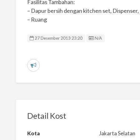
Fasilitas Tambahan:
– Dapur bersih dengan kitchen set, Dispenser,
– Ruang
Listing ID
27 Desember 2013 23:20
N/A
L
a
p
o
r
k
Detail Kost
a
n
Kota
Jakarta Selatan
m