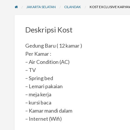
JAKARTA SELATAN
CILANDAK
KOST EXCLUSIVE KARYAW
Deskripsi Kost
Gedung Baru ( 12 kamar )
Per Kamar :
– Air Condition (AC)
– TV
– Spring bed
– Lemari pakaian
– meja kerja
– kursi baca
– Kamar mandi dalam
– Internet (Wifi)