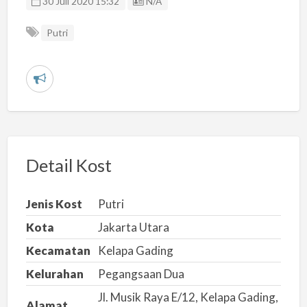
Listing ID
30 Juli 2020 15:32
N/A
Putri
L
a
p
o
r
Detail Kost
k
a
Jenis Kost
Putri
n
Kota
Jakarta Utara
m
Kecamatan
Kelapa Gading
a
s
Kelurahan
Pegangsaan Dua
a
Jl. Musik Raya E/12, Kelapa Gading,
Alamat