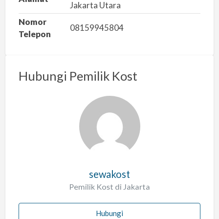
l
Jakarta Utara
a
Nomor
h
08159945804
Telepon
Hubungi Pemilik Kost
sewakost
Pemilik Kost di Jakarta
Hubungi