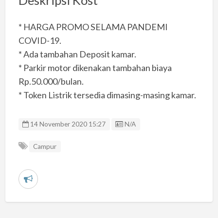
Deskripsi Kost
* HARGA PROMO SELAMA PANDEMI
COVID-19.
* Ada tambahan Deposit kamar.
* Parkir motor dikenakan tambahan biaya
Rp.50.000/bulan.
* Token Listrik tersedia dimasing-masing kamar.
Listing ID
14 November 2020 15:27
N/A
Campur
L
a
p