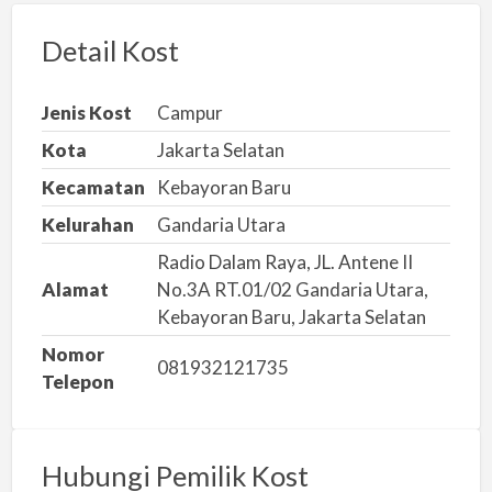
o
r
Detail Kost
k
a
Jenis Kost
Campur
n
Kota
Jakarta Selatan
m
Kecamatan
Kebayoran Baru
a
s
Kelurahan
Gandaria Utara
a
Radio Dalam Raya, JL. Antene II
l
Alamat
No.3A RT.01/02 Gandaria Utara,
a
Kebayoran Baru, Jakarta Selatan
h
Nomor
081932121735
Telepon
Hubungi Pemilik Kost