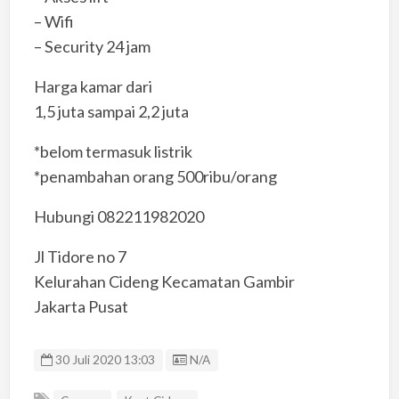
– Wifi
– Security 24 jam
Harga kamar dari
1,5 juta sampai 2,2 juta
*belom termasuk listrik
*penambahan orang 500ribu/orang
Hubungi 082211982020
Jl Tidore no 7
Kelurahan Cideng Kecamatan Gambir
Jakarta Pusat
Listing ID
30 Juli 2020 13:03
N/A