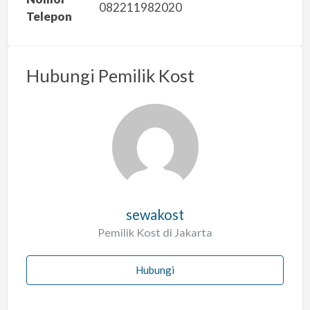
h
082211982020
Telepon
Hubungi Pemilik Kost
sewakost
Pemilik Kost di Jakarta
Hubungi