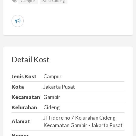
Campur
Kost Cideng
L
a
p
o
r
Detail Kost
k
a
Jenis Kost
Campur
n
Kota
Jakarta Pusat
m
Kecamatan
Gambir
a
s
Kelurahan
Cideng
a
Jl Tidore no 7 Kelurahan Cideng
Alamat
l
Kecamatan Gambir - Jakarta Pusat
a
Nomor