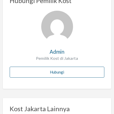
Hubungi Pemilik Kost
s
a
l
a
h
Admin
Pemilik Kost di Jakarta
Hubungi
Kost Jakarta Lainnya