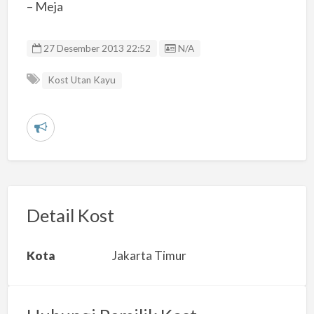
– Meja
Listing ID
27 Desember 2013 22:52
N/A
Kost Utan Kayu
L
a
p
o
r
Detail Kost
k
a
Kota
Jakarta Timur
n
m
a