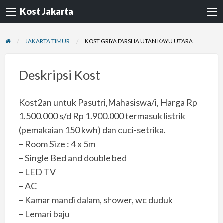
Kost Jakarta
JAKARTA TIMUR
KOST GRIYA FARSHA UTAN KAYU UTARA
Deskripsi Kost
Kost2an untuk Pasutri,Mahasiswa/i, Harga Rp
1.500.000 s/d Rp 1.900.000 termasuk listrik
(pemakaian 150 kwh) dan cuci-setrika.
– Room Size : 4 x 5m
– Single Bed and double bed
– LED TV
– AC
– Kamar mandi dalam, shower, wc duduk
– Lemari baju