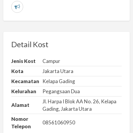
L
a
p
o
r
Detail Kost
k
a
Jenis Kost
Campur
n
Kota
Jakarta Utara
m
Kecamatan
Kelapa Gading
a
s
Kelurahan
Pegangsaan Dua
a
Jl. Harpa I Blok AA No. 26, Kelapa
Alamat
l
Gading, Jakarta Utara
a
Nomor
h
08561060950
Telepon