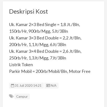
Deskripsi Kost
Uk. Kamar 2×3 Bed Single = 1,8 Jt./Bln,
150rb/Hr, 900rb/Mgg, 5Jt/3Bln
Uk. Kamar 3×3 Bed Double = 2,2 Jt/Bln,
200rb/Hr, 1,1Jt/Mgg, 6Jt/3Bln
Uk. Kamar 3×4 Bed Double = 2,6 Jt/Bln,
250rb/Hr, 1,3Jt/Mgg, 7Jt/3Bln
Listrik Token
Parkir Mobil = 200rb/Mobil/Bln, Motor Free
Listing ID
31 Juli 2020 14:21
N/A
Campur