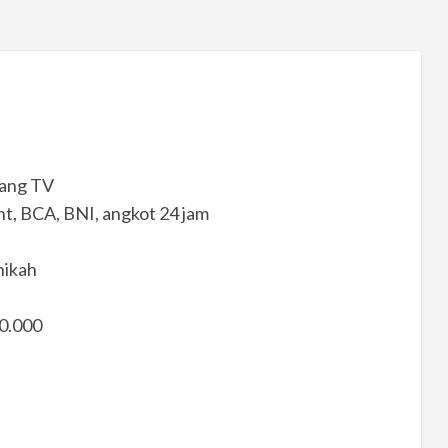
n
ruang TV
nt, BCA, BNI, angkot 24 jam
nikah
50.000