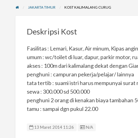
JAKARTA TIMUR
KOST KALIMALANG CURUG
Deskripsi Kost
Fasilitas : Lemari, Kasur, Air minum, Kipas angi
umum : wc/toilet di luar, dapur, parkir motor, 
akses : 100m dari kalimalang dekat dengan Gia
penghuni : campuran pekerja/pelajar/ lainnya
tata tertib : suami istri harus mempunyai surat 
sewa : 300.000 sd 500.000
penghuni 2 orang di kenakan biaya tambahan 
tamu : sampai dgn pukul 22.00
Listing ID
13 Maret 2014 11:26
N/A