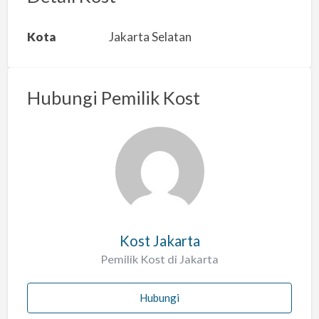
k
a
Kota
Jakarta Selatan
n
m
a
Hubungi Pemilik Kost
s
a
l
a
h
Kost Jakarta
Pemilik Kost di Jakarta
Hubungi