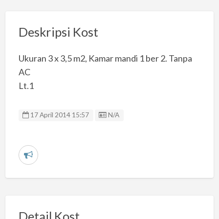
Deskripsi Kost
Ukuran 3 x 3,5 m2, Kamar mandi 1 ber 2. Tanpa
AC
Lt.1
Listing ID
17 April 2014 15:57
N/A
L
a
p
o
r
Detail Kost