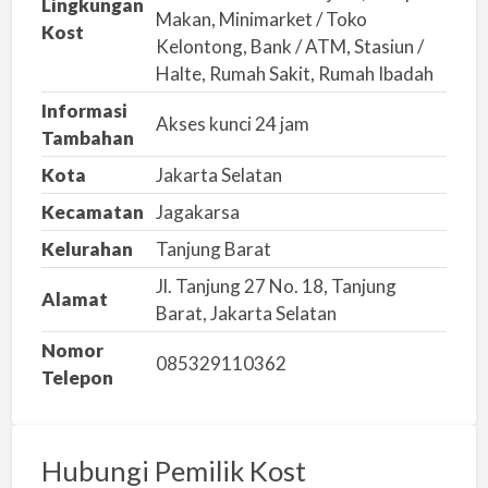
Lingkungan
Makan, Minimarket / Toko
h
Kost
Kelontong, Bank / ATM, Stasiun /
Halte, Rumah Sakit, Rumah Ibadah
Informasi
Akses kunci 24 jam
Tambahan
Kota
Jakarta Selatan
Kecamatan
Jagakarsa
Kelurahan
Tanjung Barat
Jl. Tanjung 27 No. 18, Tanjung
Alamat
Barat, Jakarta Selatan
Nomor
085329110362
Telepon
Hubungi Pemilik Kost