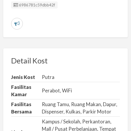
Listing ID
6986781c59dbb42f
L
a
p
o
r
Detail Kost
k
a
Jenis Kost
Putra
n
Fasilitas
m
Perabot, WiFi
Kamar
a
Fasilitas
Ruang Tamu, Ruang Makan, Dapur,
s
Bersama
Dispenser, Kulkas, Parkir Motor
a
Kampus / Sekolah, Perkantoran,
l
Mall / Pusat Perbelanjaan, Tempat
a