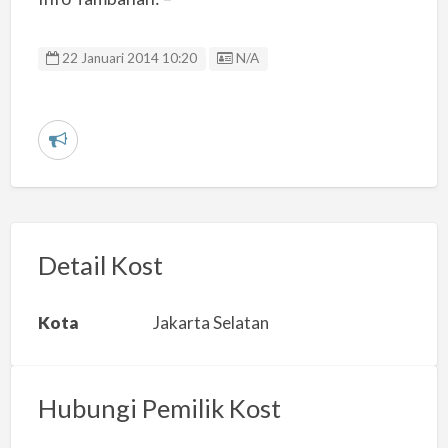
Listing ID
22 Januari 2014 10:20
N/A
L
a
p
o
r
Detail Kost
k
a
Kota
Jakarta Selatan
n
m
a
Hubungi Pemilik Kost
s