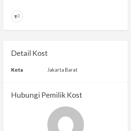
L
a
p
o
r
Detail Kost
k
a
Kota
Jakarta Barat
n
m
a
Hubungi Pemilik Kost
s
a
l
a
h