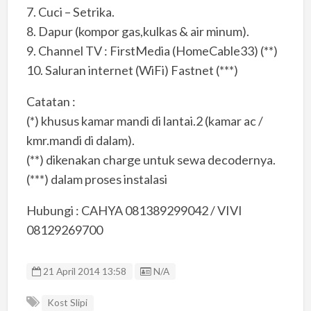
7. Cuci – Setrika.
8. Dapur (kompor gas,kulkas & air minum).
9. Channel TV : FirstMedia (HomeCable33) (**)
10. Saluran internet (WiFi) Fastnet (***)
Catatan :
(*) khusus kamar mandi di lantai.2 (kamar ac /
kmr.mandi di dalam).
(**) dikenakan charge untuk sewa decodernya.
(***) dalam proses instalasi
Hubungi : CAHYA 081389299042 / VIVI
08129269700
Listing ID
21 April 2014 13:58
N/A
Kost Slipi