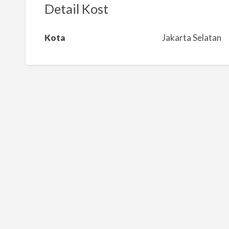
k
Detail Kost
a
n
Kota
Jakarta Selatan
m
a
s
a
l
a
h