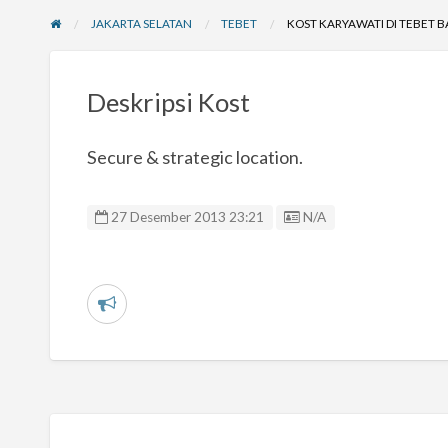
JAKARTA SELATAN
TEBET
KOST KARYAWATI DI TEBET 
Deskripsi Kost
Secure & strategic location.
Listing ID
27 Desember 2013 23:21
N/A
L
a
p
o
r