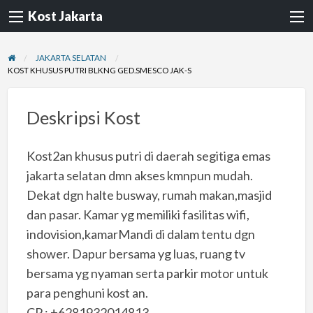
Kost Jakarta
JAKARTA SELATAN
KOST KHUSUS PUTRI BLKNG GED.SMESCO JAK-S
Deskripsi Kost
Kost2an khusus putri di daerah segitiga emas
jakarta selatan dmn akses kmnpun mudah.
Dekat dgn halte busway, rumah makan,masjid
dan pasar. Kamar yg memiliki fasilitas wifi,
indovision,kamarMandi di dalam tentu dgn
shower. Dapur bersama yg luas, ruang tv
bersama yg nyaman serta parkir motor untuk
para penghuni kost an.
CP : +6281932014813