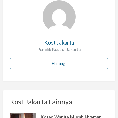
a
l
a
h
Kost Jakarta
Pemilik Kost di Jakarta
Hubungi
Kost Jakarta Lainnya
Kosan Wanita Murah Nyaman di Jakarta Selatan