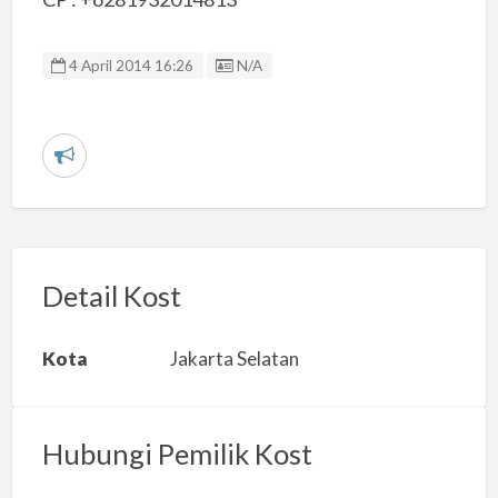
Listing ID
4 April 2014 16:26
N/A
L
a
p
o
r
Detail Kost
k
a
Kota
Jakarta Selatan
n
m
a
Hubungi Pemilik Kost
s