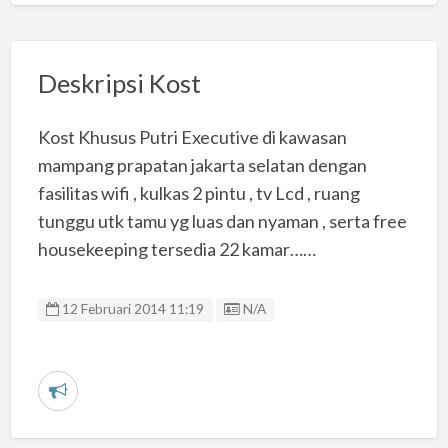
Deskripsi Kost
Kost Khusus Putri Executive di kawasan
mampang prapatan jakarta selatan dengan
fasilitas wifi , kulkas 2 pintu , tv Lcd , ruang
tunggu utk tamu yg luas dan nyaman , serta free
housekeeping tersedia 22 kamar……
Listing ID
12 Februari 2014 11:19
N/A
L
a