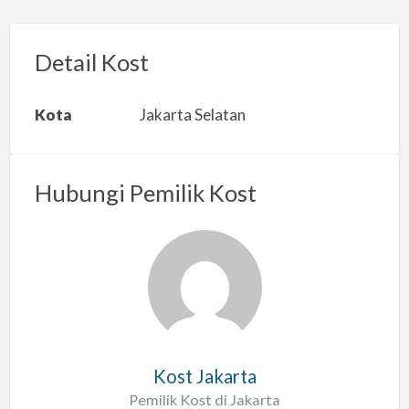
p
o
r
Detail Kost
k
a
Kota
Jakarta Selatan
n
m
a
Hubungi Pemilik Kost
s
a
l
a
h
Kost Jakarta
Pemilik Kost di Jakarta