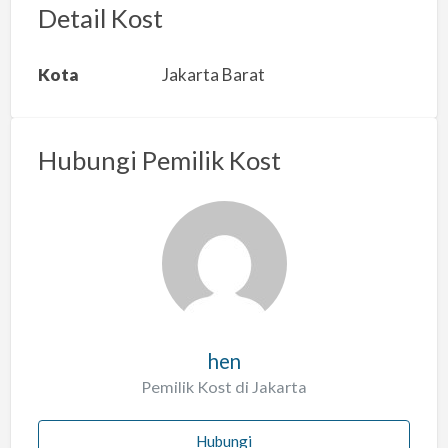
r
Detail Kost
k
a
Kota
Jakarta Barat
n
m
a
Hubungi Pemilik Kost
s
a
l
a
h
hen
Pemilik Kost di Jakarta
Hubungi