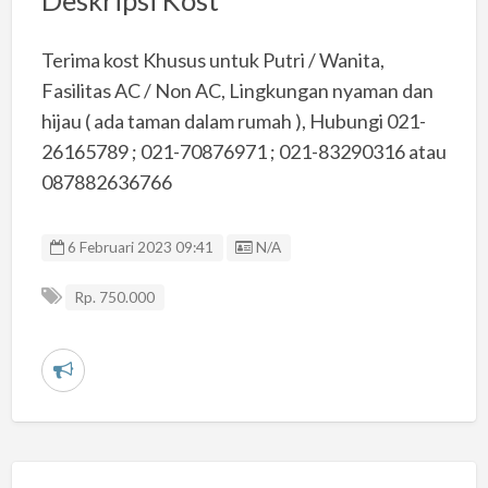
Deskripsi Kost
Terima kost Khusus untuk Putri / Wanita,
Fasilitas AC / Non AC, Lingkungan nyaman dan
hijau ( ada taman dalam rumah ), Hubungi 021-
26165789 ; 021-70876971 ; 021-83290316 atau
087882636766
Listing ID
6 Februari 2023 09:41
N/A
Rp. 750.000
L
a
p
o