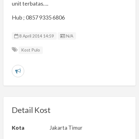
unit terbatas….
Hub ; 0857 9335 6806
Listing ID
8 April 2014 14:59
N/A
Kost Pulo
L
a
p
o
r
Detail Kost
k
a
Kota
Jakarta Timur
n