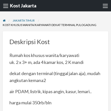
Kost Jakarta
JAKARTA TIMUR
KOST KHUSUS WANITA/KARYAWATI DEKAT TERMINAL PULOGADUNG
Deskripsi Kost
Rumah kos khusus wanita/karyawati
uk. 2 x 3+ m, ada 4 kamar kos, 2 K mandi
dekat dengan terminal (tinggal jalan aja), mudah
angkutan kemana2
air PDAM, listrik, kipas angin, kasur, lemari..
harga mulai 350rb/bln