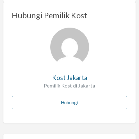
m
a
Hubungi Pemilik Kost
s
a
l
a
h
Kost Jakarta
Pemilik Kost di Jakarta
Hubungi