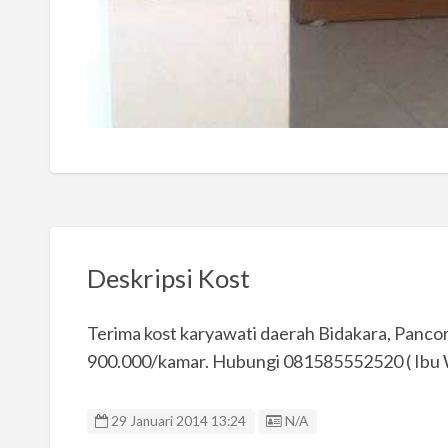
Deskripsi Kost
Terima kost karyawati daerah Bidakara, Pancora
900.000/kamar. Hubungi 081585552520 ( Ibu 
Listing ID
29 Januari 2014 13:24
N/A