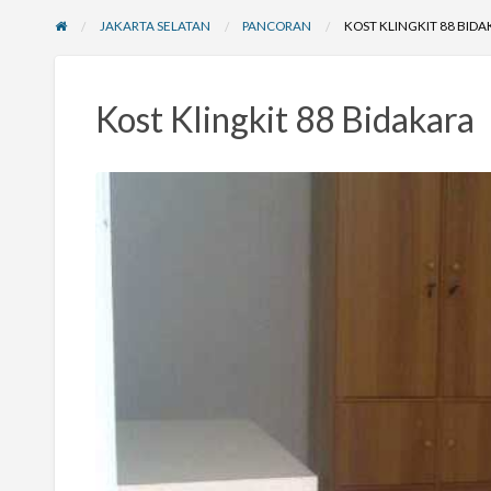
JAKARTA SELATAN
PANCORAN
KOST KLINGKIT 88 BID
Kost Klingkit 88 Bidakara