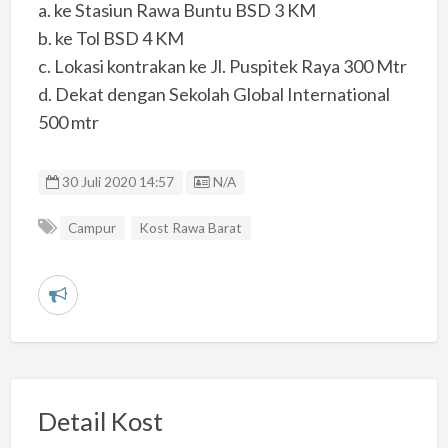
a. ke Stasiun Rawa Buntu BSD 3 KM
b. ke Tol BSD 4 KM
c. Lokasi kontrakan ke Jl. Puspitek Raya 300 Mtr
d. Dekat dengan Sekolah Global International
500 mtr
Listing ID
30 Juli 2020 14:57
N/A
Campur
Kost Rawa Barat
L
a
p
o
r
Detail Kost
k