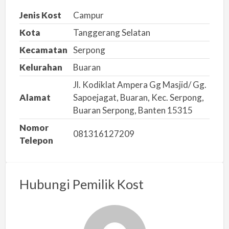
a
Jenis Kost
Campur
n
Kota
Tanggerang Selatan
m
Kecamatan
Serpong
a
s
Kelurahan
Buaran
a
Jl. Kodiklat Ampera Gg Masjid/ Gg.
l
Alamat
Sapoejagat, Buaran, Kec. Serpong,
a
Buaran Serpong, Banten 15315
h
Nomor
081316127209
Telepon
Hubungi Pemilik Kost