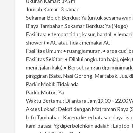
Ukuran Kamar: 3×5 m
Jumlah Kamar: 3 kamar
Sekamar Boleh Berdua: Ya (untuk sesama wani
Biaya Tambahan Sekamar Berdua: Ya (Nego)
Fasilitas: • tempat tidur, kasur, bantal, • lemar
shower) • AC atau tidak memakai AC
Fasilitas Umum: • ruang jemuran. • area cuci b
Fasilitas Sekitar: • Dilalui angkutan bajaj, oj
menit jalan kaki) • Bersebrangan dgn minimar
pinggiran (Sate, Nasi Goreng, Martabak, Jus, dl
Parkir Mobil: Tidak ada
Parkir Motor: Ya
Waktu Bertamu: Di antara Jam 19.00 – 22.00 
Akses Lokasi: Dekat dengan Matraman Raya (
Info Tambahan: Karena keterbatasan daya listr
kami batasi. Yg diperbolehkan adalah : Laptop, R