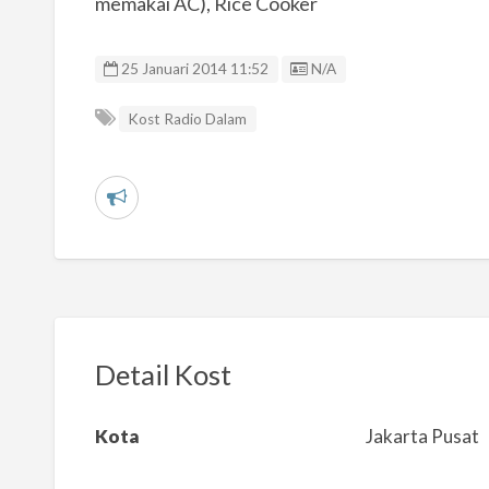
memakai AC), Rice Cooker
Listing ID
25 Januari 2014 11:52
N/A
Kost Radio Dalam
L
a
p
o
r
k
Detail Kost
a
n
Kota
Jakarta Pusat
m
a