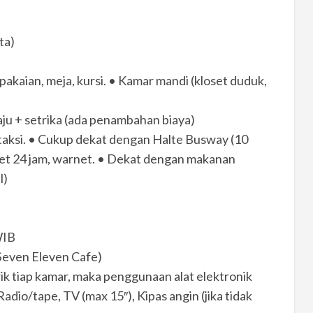
ta)
i pakaian, meja, kursi. • Kamar mandi (kloset duduk,
aju + setrika (ada penambahan biaya)
ek, taksi. • Cukup dekat dengan Halte Busway (10
ket 24 jam, warnet. • Dekat dengan makanan
l)
WIB
Seven Eleven Cafe)
ik tiap kamar, maka penggunaan alat elektronik
adio/tape, TV (max 15″), Kipas angin (jika tidak