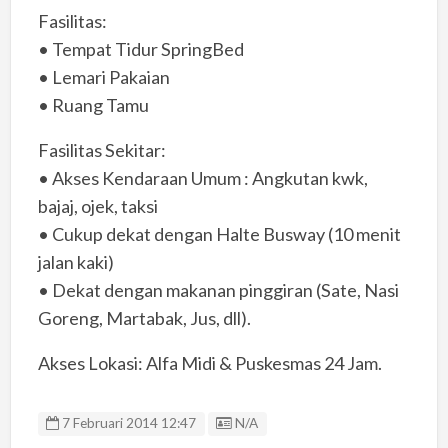
Fasilitas:
• Tempat Tidur SpringBed
• Lemari Pakaian
• Ruang Tamu
Fasilitas Sekitar:
• Akses Kendaraan Umum : Angkutan kwk,
bajaj, ojek, taksi
• Cukup dekat dengan Halte Busway (10 menit
jalan kaki)
• Dekat dengan makanan pinggiran (Sate, Nasi
Goreng, Martabak, Jus, dll).
Akses Lokasi: Alfa Midi & Puskesmas 24 Jam.
Listing ID
7 Februari 2014 12:47
N/A