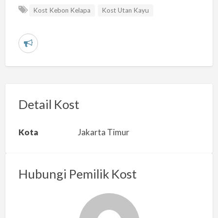
Kost Kebon Kelapa
Kost Utan Kayu
L
a
p
o
r
Detail Kost
k
a
Kota
Jakarta Timur
n
m
a
Hubungi Pemilik Kost
s
a
l