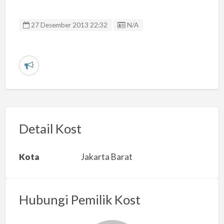
Listing ID
27 Desember 2013 22:32
N/A
L
a
p
o
r
Detail Kost
k
a
Kota
Jakarta Barat
n
m
a
Hubungi Pemilik Kost
s
a