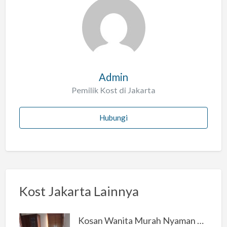
l
a
h
Admin
Pemilik Kost di Jakarta
Hubungi
Kost Jakarta Lainnya
Kosan Wanita Murah Nyaman di Jakarta Selatan