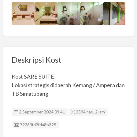
Deskripsi Kost
Kost SARE SUITE
Lokasi strategis didaerah Kemang / Ampera dan
TB Simatupang
2 September 2024 09:41
2394 hari, 2 jam
Listing ID
79263fd2fda8b325