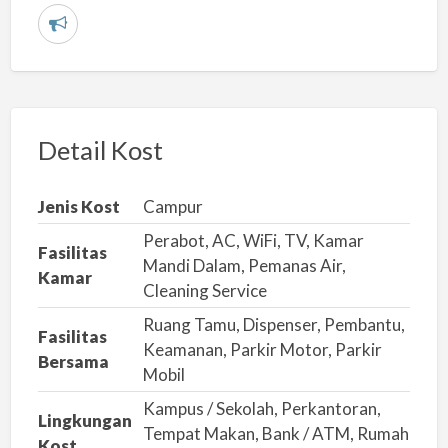
L
a
p
o
r
Detail Kost
k
a
Jenis Kost
Campur
n
Perabot, AC, WiFi, TV, Kamar
m
Fasilitas
Mandi Dalam, Pemanas Air,
Kamar
a
Cleaning Service
s
Ruang Tamu, Dispenser, Pembantu,
a
Fasilitas
Keamanan, Parkir Motor, Parkir
l
Bersama
Mobil
a
Kampus / Sekolah, Perkantoran,
h
Lingkungan
Tempat Makan, Bank / ATM, Rumah
Kost