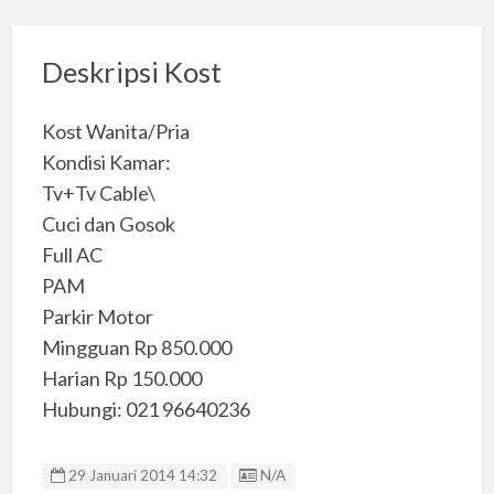
Deskripsi Kost
Kost Wanita/Pria
Kondisi Kamar:
Tv+Tv Cable\
Cuci dan Gosok
Full AC
PAM
Parkir Motor
Mingguan Rp 850.000
Harian Rp 150.000
Hubungi: 021 96640236
Listing ID
29 Januari 2014 14:32
N/A