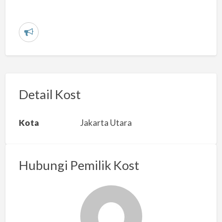
L
a
p
o
r
Detail Kost
k
a
Kota
Jakarta Utara
n
m
a
Hubungi Pemilik Kost
s
a
l
a