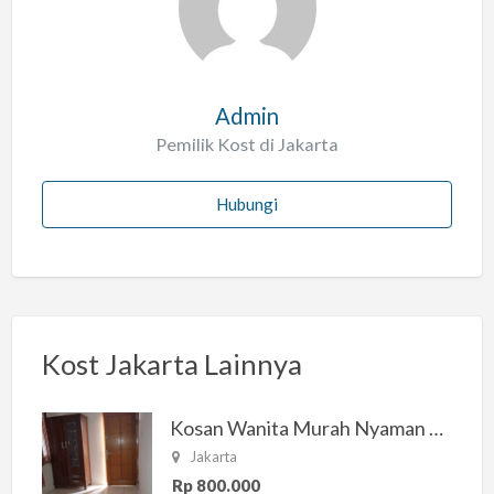
h
Admin
Pemilik Kost di Jakarta
Hubungi
Kost Jakarta Lainnya
Kosan Wanita Murah Nyaman di Jakarta Selatan
Jakarta
Rp 800.000