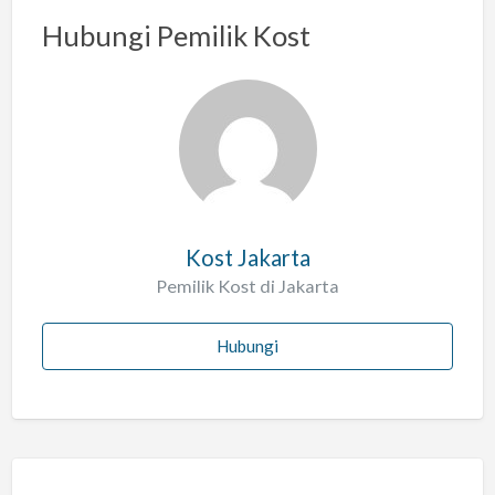
a
Hubungi Pemilik Kost
s
a
l
a
h
Kost Jakarta
Pemilik Kost di Jakarta
Hubungi