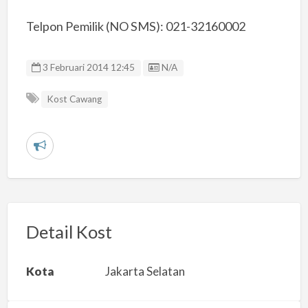
Telpon Pemilik (NO SMS): 021-32160002
Listing ID
3 Februari 2014 12:45
N/A
Kost Cawang
L
a
p
o
r
Detail Kost
k
a
Kota
Jakarta Selatan
n
m