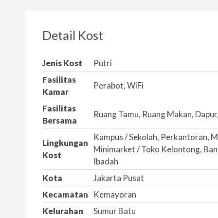
o
r
k
Detail Kost
a
n
Jenis Kost
Putri
m
Fasilitas
a
Perabot, WiFi
Kamar
s
a
Fasilitas
Ruang Tamu, Ruang Makan, Dapur,
l
Bersama
a
Kampus / Sekolah, Perkantoran, M
Lingkungan
h
Minimarket / Toko Kelontong, Bank
Kost
Ibadah
Kota
Jakarta Pusat
Kecamatan
Kemayoran
Kelurahan
Sumur Batu