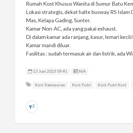
Rumah Kost Khusus Wanita di Sumur Batu Ke
Lokasi strategis, dekat halte busway RS Isla
Mas, Kelapa Gading, Sunter.
Kamar Non-AC, ada yang pakai exhaust.
Di dalam kamar ada ranjang, kasur, lemari kecil/
Kamar mandi diluar.
Fasilitas : sudah termasuk air dan listrik, ada 
Listing ID
13 Juni 2023 09:41
N/A
Kost Kemayoran
Kost Putri
Kost Putri Kost
L
a
p