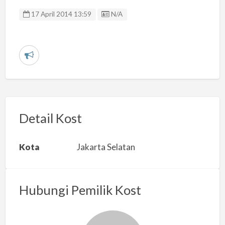
Listing ID
17 April 2014 13:59
N/A
L
a
p
o
r
Detail Kost
k
a
Kota
Jakarta Selatan
n
m
a
Hubungi Pemilik Kost
s
a
l