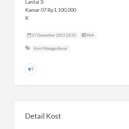
Lantai 3:
Kamar 07 Rp1,100,000
K
Listing ID
27 Desember 2013 22:33
N/A
Kost Mangga Besar
L
a
p
o
r
k
Detail Kost
a
n