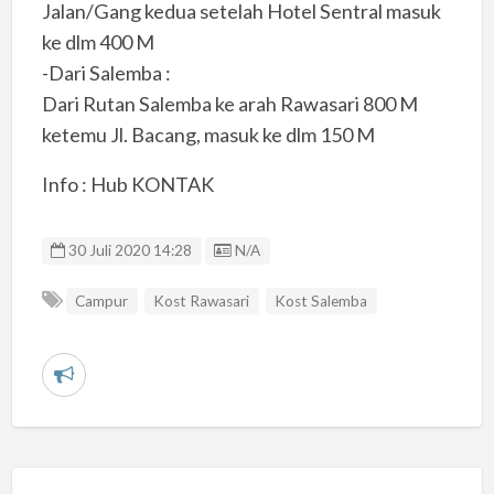
Jalan/Gang kedua setelah Hotel Sentral masuk
ke dlm 400 M
-Dari Salemba :
Dari Rutan Salemba ke arah Rawasari 800 M
ketemu Jl. Bacang, masuk ke dlm 150 M
Info : Hub KONTAK
Listing ID
30 Juli 2020 14:28
N/A
Campur
Kost Rawasari
Kost Salemba
L
a
p
o