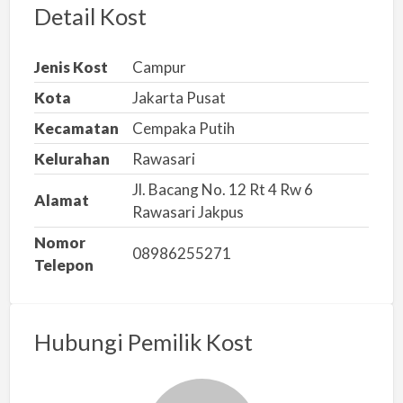
r
Detail Kost
k
a
Jenis Kost
Campur
n
Kota
Jakarta Pusat
m
Kecamatan
Cempaka Putih
a
s
Kelurahan
Rawasari
a
Jl. Bacang No. 12 Rt 4 Rw 6
Alamat
l
Rawasari Jakpus
a
Nomor
h
08986255271
Telepon
Hubungi Pemilik Kost