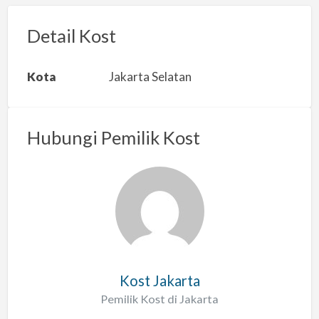
o
r
Detail Kost
k
a
Kota
Jakarta Selatan
n
m
a
Hubungi Pemilik Kost
s
a
l
a
h
Kost Jakarta
Pemilik Kost di Jakarta