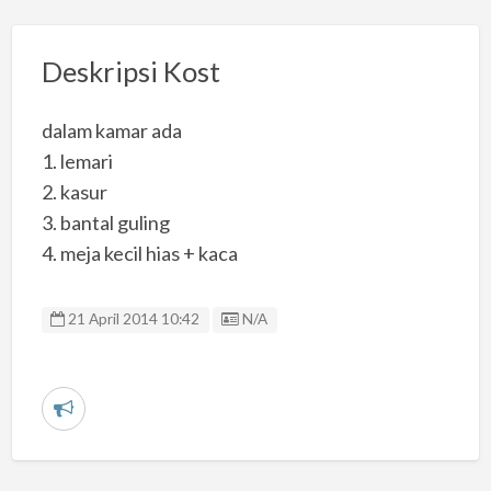
Deskripsi Kost
dalam kamar ada
1. lemari
2. kasur
3. bantal guling
4. meja kecil hias + kaca
Listing ID
21 April 2014 10:42
N/A
L
a
p