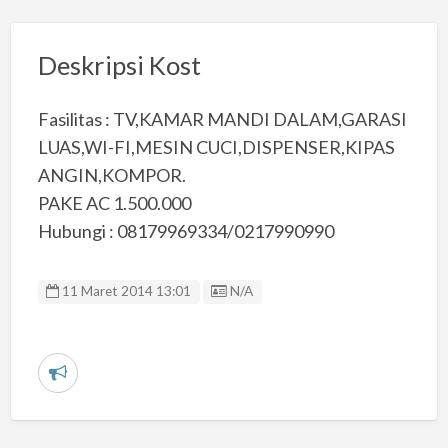
Deskripsi Kost
Fasilitas : TV,KAMAR MANDI DALAM,GARASI
LUAS,WI-FI,MESIN CUCI,DISPENSER,KIPAS
ANGIN,KOMPOR.
PAKE AC 1.500.000
Hubungi : 08179969334/0217990990
Listing ID
11 Maret 2014 13:01
N/A
L
a
p