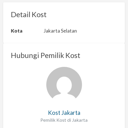
o
r
Detail Kost
k
a
Kota
Jakarta Selatan
n
m
a
Hubungi Pemilik Kost
s
a
l
a
h
Kost Jakarta
Pemilik Kost di Jakarta