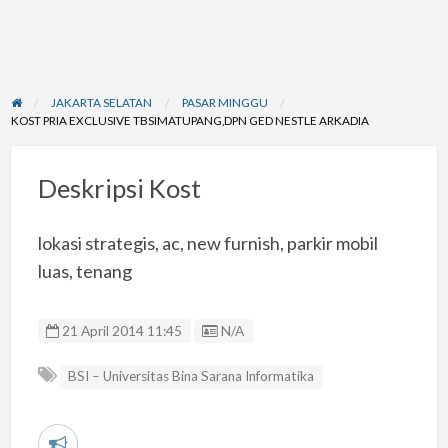
JAKARTA SELATAN
PASAR MINGGU
KOST PRIA EXCLUSIVE TBSIMATUPANG,DPN GED NESTLE ARKADIA
Deskripsi Kost
lokasi strategis, ac, new furnish, parkir mobil
luas, tenang
Listing ID
21 April 2014 11:45
N/A
BSI – Universitas Bina Sarana Informatika