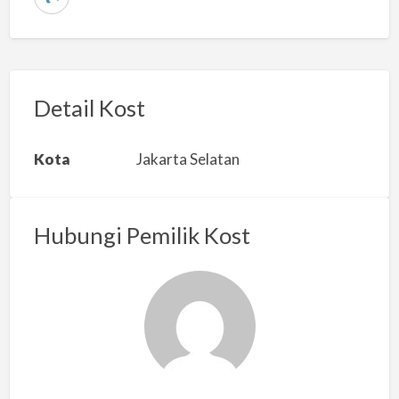
L
a
p
o
r
Detail Kost
k
a
Kota
Jakarta Selatan
n
m
a
Hubungi Pemilik Kost
s
a
l
a
h