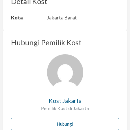
Detail Kost
k
a
Kota
Jakarta Barat
n
m
a
Hubungi Pemilik Kost
s
a
l
a
h
Kost Jakarta
Pemilik Kost di Jakarta
Hubungi