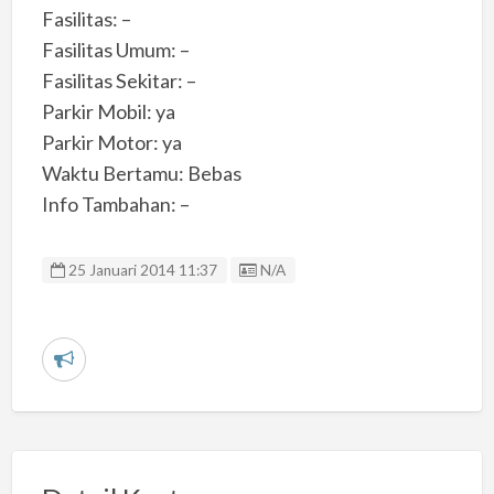
Fasilitas: –
Fasilitas Umum: –
Fasilitas Sekitar: –
Parkir Mobil: ya
Parkir Motor: ya
Waktu Bertamu: Bebas
Info Tambahan: –
Listing ID
25 Januari 2014 11:37
N/A
L
a
p
o
r