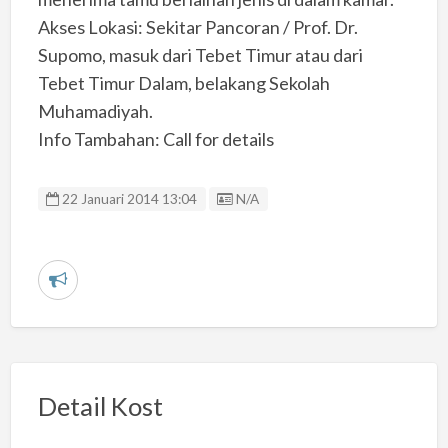
Akses Lokasi: Sekitar Pancoran / Prof. Dr.
Supomo, masuk dari Tebet Timur atau dari
Tebet Timur Dalam, belakang Sekolah
Muhamadiyah.
Info Tambahan: Call for details
Listing ID
22 Januari 2014 13:04
N/A
L
a
p
o
r
Detail Kost
k