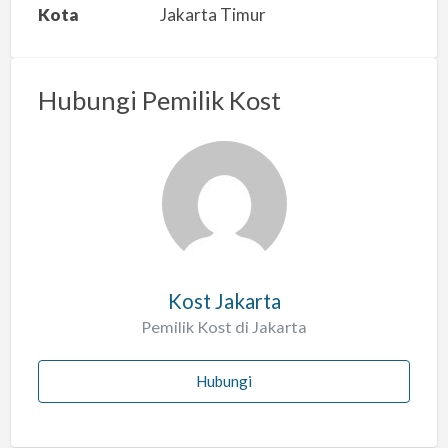
a
Kota
Jakarta Timur
n
m
a
Hubungi Pemilik Kost
s
a
l
a
h
Kost Jakarta
Pemilik Kost di Jakarta
Hubungi