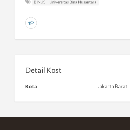
BINUS – Universitas Bina Nusantara
L
a
p
o
r
k
Detail Kost
a
n
Kota
Jakarta Barat
m
a
s
a
l
a