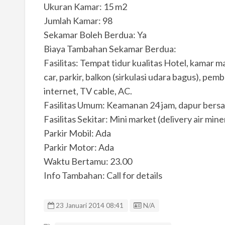
Ukuran Kamar: 15 m2
Jumlah Kamar: 98
Sekamar Boleh Berdua: Ya
Biaya Tambahan Sekamar Berdua:
Fasilitas: Tempat tidur kualitas Hotel, kamar ma
car, parkir, balkon (sirkulasi udara bagus), pemb
internet, TV cable, AC.
Fasilitas Umum: Keamanan 24 jam, dapur bersa
Fasilitas Sekitar: Mini market (delivery air min
Parkir Mobil: Ada
Parkir Motor: Ada
Waktu Bertamu: 23.00
Info Tambahan: Call for details
Listing ID
23 Januari 2014 08:41
N/A