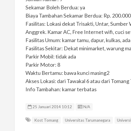
Sekamar Boleh Berdua: ya
Biaya Tambahan Sekamar Berdua: Rp. 200.000
Fasilitas: Lokasi dekat Trisakti, Untar, Sumber
Anggrek. Kamar AC, Free Internet wifi, cuci set
Fasilitas Umum: kamar tamu, dapur, kulkas, ada
Fasilitas Sekitar: Dekat minimarket, warung ma
Parkir Mobil: tidak ada
Parkir Motor: 8
Waktu Bertamu: bawa kunci masing2
Akses Lokasi: dari Tawakal 6 atau dari Tomang 
Info Tambahan: kamar terbatas
Listing ID
25 Januari 2014 10:12
N/A
Kost Tomang
Universitas Tarumanegara
Universi