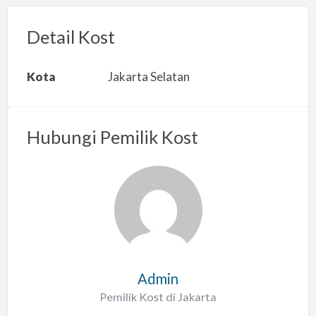
o
r
Detail Kost
k
a
Kota
Jakarta Selatan
n
m
a
Hubungi Pemilik Kost
s
a
l
a
h
Admin
Pemilik Kost di Jakarta