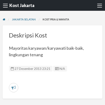
Kost Jakarta
JAKARTA SELATAN
KOST PRIA & WANITA
Deskripsi Kost
Mayoritas karyawan/karyawati baik-baik,
lingkungan tenang
Listing ID
27 Desember 2013 23:21
N/A
L
a
p